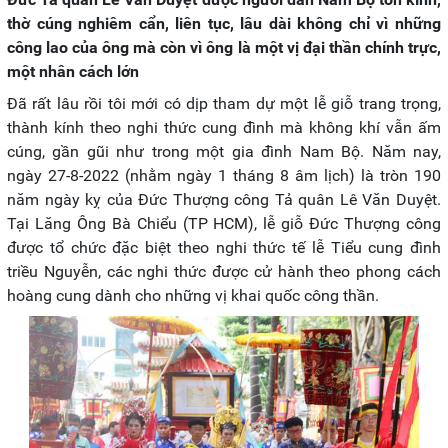
thờ cúng nghiêm cẩn, liên tục, lâu dài không chỉ vì những
công lao của ông mà còn vì ông là một vị đại thần chính trực,
một nhân cách lớn
Đã rất lâu rồi tôi mới có dịp tham dự một lễ giỗ trang trọng,
thành kính theo nghi thức cung đình mà không khí vẫn ấm
cúng, gần gũi như trong một gia đình Nam Bộ. Năm nay,
ngày 27-8-2022 (nhằm ngày 1 tháng 8 âm lịch) là tròn 190
năm ngày kỵ của Đức Thượng công Tả quân Lê Văn Duyệt.
Tại Lăng Ông Bà Chiểu (TP HCM), lễ giỗ Đức Thượng công
được tổ chức đặc biệt theo nghi thức tế lễ Tiểu cung đình
triều Nguyễn, các nghi thức được cử hành theo phong cách
hoàng cung dành cho những vị khai quốc công thần.