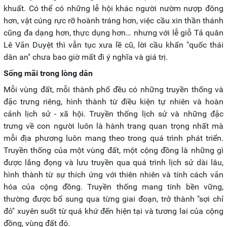
khuất. Có thể có những lễ hội khác người nườm nượp đông
hơn, vật cúng rực rỡ hoành tráng hơn, việc cầu xin thần thánh
cũng đa dạng hơn, thực dụng hơn… nhưng với lễ giỗ Tả quân
Lê Văn Duyệt thì vẫn tục xưa lề cũ, lời cầu khấn "quốc thái
dân an" chưa bao giờ mất đi ý nghĩa và giá trị.
Sống mãi trong lòng dân
Mỗi vùng đất, mỗi thành phố đều có những truyền thống và
đặc trưng riêng, hình thành từ điều kiện tự nhiên và hoàn
cảnh lịch sử - xã hội. Truyền thống lịch sử và những đặc
trưng về con người luôn là hành trang quan trọng nhất mà
mỗi địa phương luôn mang theo trong quá trình phát triển.
Truyền thống của một vùng đất, một cộng đồng là những gì
được lắng đọng và lưu truyền qua quá trình lịch sử dài lâu,
hình thành từ sự thích ứng với thiên nhiên và tính cách văn
hóa của cộng đồng. Truyền thống mang tính bền vững,
thường được bổ sung qua từng giai đoạn, trở thành "sợi chỉ
đỏ" xuyên suốt từ quá khứ đến hiện tại và tương lai của cộng
đồng, vùng đất đó.