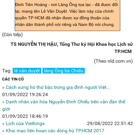
Đinh Tiên Hoàng - nơi Lăng Ông tọa lạc - đã được đổi
lại, mang tên Lê Văn Duyệt. Việc làm này của chính
quyền TP HCM đã nhận được sự đồng thuận của
nhân dân thành phố nói riêng và Nam Bộ nói chung.
(Còn tiếp)
TS NGUYỄN THỊ HẬU, Tổng Thư ký Hội Khoa học Lịch sử
TP.HCM
(Theo nld.com.vn)
Tag:
lê văn duyệt
lăng Ông bà Chiểu
CÁC TIN CŨ
» Cách xưng hô thứ bậc trong gia đình người Việt...
01/09/2022 19:26:24
» Danh nhân văn hóa Nguyễn Đình Chiểu trên văn đàn thế
giới
01/09/2022 18:46:19
» Lịch của Vietkings
29/08/2022 22:51:42
» Khai mạc liên hoan các dòng họ TP.HCM 2017