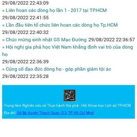
29/08/2022 22:43:09
» Liên hoan các dòng họ lần 1 - 2017 tại TP.HCM
29/08/2022 22:41:55
» Lần đầu tiên tổ chức liên hoan các dòng họ Tp.HCM
29/08/2022 22:40:32
» Chúc mừng sinh nhật GS Mạc Đường
29/08/2022 22:36:57
» Hội nghị gia phả học Việt Nam khẳng định vai trò của dòng
họ
29/08/2022 22:36:39
» Củng cố đạo đức dòng họ - góp phần giảm tội ác
29/08/2022 22:35:28
- Trung tâm Nghiên cứu và Thực hành Gia phả - Hội Khoa học Lịch sử TP.HCM
- Địa chỉ:
04 Bà Huyện Thanh Quan, Q.3,
TP Hồ Chí Minh
.
- Trang web do Trung tâm
Nghiên cứu và Thực hành Gia phả TP.HCM
giữ bản
quyền