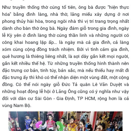
Như truyền thống thờ cúng tổ tiên, ông bà được "hiện thực
hóa" bằng đình làng, nhà thờ, lăng miếu xây dựng ở nơi
phong thủy hài hòa, trong ngôi nhà thì vị trí trang trọng nhất
dành cho bàn thờ ông bà. Ngày đám giỗ trong gia đình, ngày
lễ Kỳ yên ở đình làng thờ cúng thần linh và những người có
công khai hoang lập ấp… là ngày mà cả gia đình, cả làng
xóm cùng cộng đồng trách nhiệm. Bởi vì tình cảm gia đình,
quê hương là thiêng liêng nhất, là sợi dây gắn kết mọi người,
gắn kết nhiều thế hệ. Từ những truyền thống hình thành nên
đặc trưng cơ bản, tinh túy, bản sắc, mà nếu thiếu hay mất đi
đặc trưng ấy thì khó có thể nhận diện một vùng đất, một cộng
đồng. Có thể nói ngày giỗ Đức Tả quân Lê Văn Duyệt và
những hoạt động lễ hội ở Lăng Ông cũng có ý nghĩa như vậy
đối với dân cư Sài Gòn - Gia Định, TP HCM, rộng hơn là cả
vùng Nam Bộ.