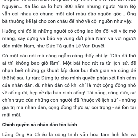
Nguyễn… Xa lắc xa lơ hơn 300 năm nhưng người Nam Bộ
vẫn coi nhau có chung một giọt máu đào nguồn gốc... Ông
bà thường kể lại cho con cháu để nhớ về cội nguồn như vậy.
Huống chi đó là những người có công lao lớn đối với việc mở
mang, xây dựng và bảo vệ vùng đất phía Nam và với người
dân miền Nam, như Đức Tả quân Lê Văn Duyệt!
Có một câu nói mà càng ngẫm càng thấy chí lý: "Dân đã thờ
ai thì không bao giờ lầm". Một bài học rút ra từ lịch sử, để
nhận biết những gì khuất lấp dưới bụi thời gian và cũng để
thế hệ sau tự răn: Đừng tự cho mình quyền phán xét tình cảm
của nhân dân, dù nhân dân có khi chỉ là một cộng đồng nhỏ
về số người, hẹp về địa bàn sinh sống! Tài năng, công đức, sự
chính trực của những con người đã "thuộc về lịch sử" - những
giá trị mà nhân dân, cộng đồng thực sự coi trọng - sẽ tồn tại
mãi mãi.
Chính quyền và nhân dân tôn kính
Lăng Ông Bà Chiểu là công trình văn hóa tâm linh lớn và