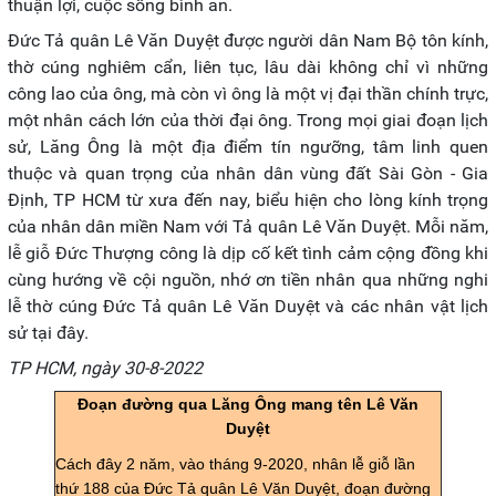
thuận lợi, cuộc sống bình an.
Đức Tả quân Lê Văn Duyệt được người dân Nam Bộ tôn kính,
thờ cúng nghiêm cẩn, liên tục, lâu dài không chỉ vì những
công lao của ông, mà còn vì ông là một vị đại thần chính trực,
một nhân cách lớn của thời đại ông. Trong mọi giai đoạn lịch
sử, Lăng Ông là một địa điểm tín ngưỡng, tâm linh quen
thuộc và quan trọng của nhân dân vùng đất Sài Gòn - Gia
Định, TP HCM từ xưa đến nay, biểu hiện cho lòng kính trọng
của nhân dân miền Nam với Tả quân Lê Văn Duyệt. Mỗi năm,
lễ giỗ Đức Thượng công là dịp cố kết tình cảm cộng đồng khi
cùng hướng về cội nguồn, nhớ ơn tiền nhân qua những nghi
lễ thờ cúng Đức Tả quân Lê Văn Duyệt và các nhân vật lịch
sử tại đây.
TP HCM, ngày 30-8-2022
Đoạn đường qua Lăng Ông mang tên Lê Văn
Duyệt
Cách đây 2 năm, vào tháng 9-2020, nhân lễ giỗ lần
thứ 188 của Đức Tả quân Lê Văn Duyệt, đoạn đường