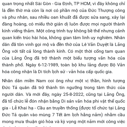
quan trọng nhất Sài Gòn - Gia Định, TP HCM, vì đây không chỉ
là đền thờ mà còn là nơi có phần mộ của Đức Thượng công
và phu nhân, sau nhiều oan khuất đã được sửa sang, xây lại
đàng hoàng, có miếu thờ giản dị luôn được mọi người thành
kính viếng thăm. Một công trình tuy không bề thế nhưng cảnh
quan kiến trúc hài hòa, không gian tâm linh uy nghiêm. Nhân
dân đã tôn vinh gọi mộ và đền thờ của Lê Văn Duyệt là Lăng
Ông với tất cả lòng thành kính. Có một thời cổng tam quan
của Lăng Ông đã trở thành một biểu tượng văn hóa của
thành phố. Ngày 6-12-1989, toàn bộ khu lăng được Bộ Văn
hóa công nhận là Di tích lịch sử - văn hóa cấp quốc gia.
Nhân dân miền Nam coi ông như một vị thần, hình tượng
Đức Tả quân đã trở thành tín ngưỡng trong tâm thức của
người dân. Và mới đây, ngày 25-8-2022, cũng tại Lăng Ông,
đã tổ chức lễ đón nhận bằng Di sản văn hóa phi vật thể quốc
gia - Lễ Khai hạ - Cầu an truyền thống (được tổ chức tại Lăng
Đức Tả quân vào mùng 7 Tết âm lịch hằng năm) nhằm cầu
mong mưa thuận gió hòa và kỳ vọng một năm mới công việc