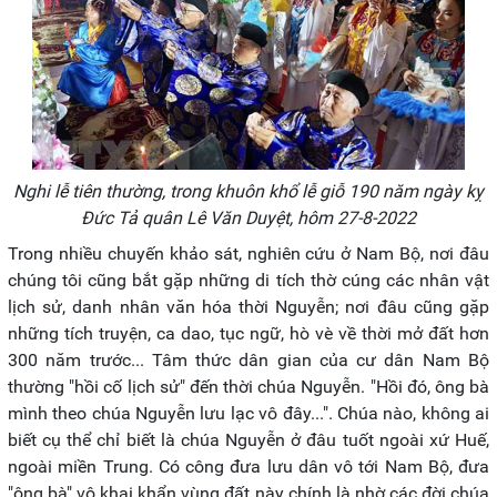
Nghi lễ tiên thường, trong khuôn khổ lễ giỗ 190 năm ngày kỵ
Đức Tả quân Lê Văn Duyệt, hôm 27-8-2022
Trong nhiều chuyến khảo sát, nghiên cứu ở Nam Bộ, nơi đâu
chúng tôi cũng bắt gặp những di tích thờ cúng các nhân vật
lịch sử, danh nhân văn hóa thời Nguyễn; nơi đâu cũng gặp
những tích truyện, ca dao, tục ngữ, hò vè về thời mở đất hơn
300 năm trước... Tâm thức dân gian của cư dân Nam Bộ
thường "hồi cố lịch sử" đến thời chúa Nguyễn. "Hồi đó, ông bà
mình theo chúa Nguyễn lưu lạc vô đây...". Chúa nào, không ai
biết cụ thể chỉ biết là chúa Nguyễn ở đâu tuốt ngoài xứ Huế,
ngoài miền Trung. Có công đưa lưu dân vô tới Nam Bộ, đưa
"ông bà" vô khai khẩn vùng đất này chính là nhờ các đời chúa