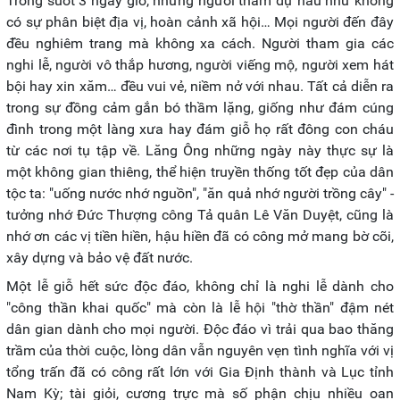
Trong suốt 3 ngày giỗ, những người tham dự hầu như không
có sự phân biệt địa vị, hoàn cảnh xã hội… Mọi người đến đây
đều nghiêm trang mà không xa cách. Người tham gia các
nghi lễ, người vô thắp hương, người viếng mộ, người xem hát
bội hay xin xăm… đều vui vẻ, niềm nở với nhau. Tất cả diễn ra
trong sự đồng cảm gắn bó thầm lặng, giống như đám cúng
đình trong một làng xưa hay đám giỗ họ rất đông con cháu
từ các nơi tụ tập về. Lăng Ông những ngày này thực sự là
một không gian thiêng, thể hiện truyền thống tốt đẹp của dân
tộc ta: "uống nước nhớ nguồn", "ăn quả nhớ người trồng cây" -
tưởng nhớ Đức Thượng công Tả quân Lê Văn Duyệt, cũng là
nhớ ơn các vị tiền hiền, hậu hiền đã có công mở mang bờ cõi,
xây dựng và bảo vệ đất nước.
Một lễ giỗ hết sức độc đáo, không chỉ là nghi lễ dành cho
"công thần khai quốc" mà còn là lễ hội "thờ thần" đậm nét
dân gian dành cho mọi người. Độc đáo vì trải qua bao thăng
trầm của thời cuộc, lòng dân vẫn nguyên vẹn tình nghĩa với vị
tổng trấn đã có công rất lớn với Gia Định thành và Lục tỉnh
Nam Kỳ; tài giỏi, cương trực mà số phận chịu nhiều oan