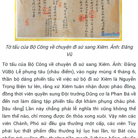
Tờ tấu của Bộ Công về chuyện đi sứ sang Xiêm. Ảnh: Đăng
Vũ
Tờ tấu của Bộ Công về chuyện đi sứ sang Xiêm. Ảnh: Đăng
VũBộ Lễ phụng tâu (châu điểm), vào ngày mùng 4 tháng 6,
thần bộ dâng phiến tấu về việc sứ bộ đi sứ Xiêm là Nguyễn
Trọng Biện tư lên, rằng xứ Xiêm tuân nhận được pháo đồng,
đồng thời viên quyền sung Đội trưởng Dũng cơ là Phan Bá về
đến nơi làm dâng tập phiến tấu đợi khâm phụng châu phê.
[tâu rằng] Lần này chẳng phải lễ nghĩa thì cũng không thể
làm thế nào, chỉ mong được ổn thỏa xong xuôi. Vậy nên các
viên Chánh, Phó sứ đều gia thưởng một cấp, các viên Tùy
phái lục thất phẩm đều thưởng kỷ lục hai lần, từ Bát cửu