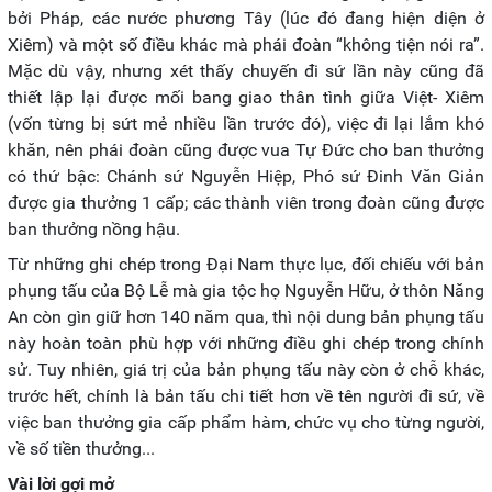
bởi Pháp, các nước phương Tây (lúc đó đang hiện diện ở
Xiêm) và một số điều khác mà phái đoàn “không tiện nói ra”.
Mặc dù vậy, nhưng xét thấy chuyến đi sứ lần này cũng đã
thiết lập lại được mối bang giao thân tình giữa Việt- Xiêm
(vốn từng bị sứt mẻ nhiều lần trước đó), việc đi lại lắm khó
khăn, nên phái đoàn cũng được vua Tự Đức cho ban thưởng
có thứ bậc: Chánh sứ Nguyễn Hiệp, Phó sứ Đinh Văn Giản
được gia thưởng 1 cấp; các thành viên trong đoàn cũng được
ban thưởng nồng hậu.
Từ những ghi chép trong Đại Nam thực lục, đối chiếu với bản
phụng tấu của Bộ Lễ mà gia tộc họ Nguyễn Hữu, ở thôn Năng
An còn gìn giữ hơn 140 năm qua, thì nội dung bản phụng tấu
này hoàn toàn phù hợp với những điều ghi chép trong chính
sử. Tuy nhiên, giá trị của bản phụng tấu này còn ở chỗ khác,
trước hết, chính là bản tấu chi tiết hơn về tên người đi sứ, về
việc ban thưởng gia cấp phẩm hàm, chức vụ cho từng người,
về số tiền thưởng...
Vài lời gợi mở