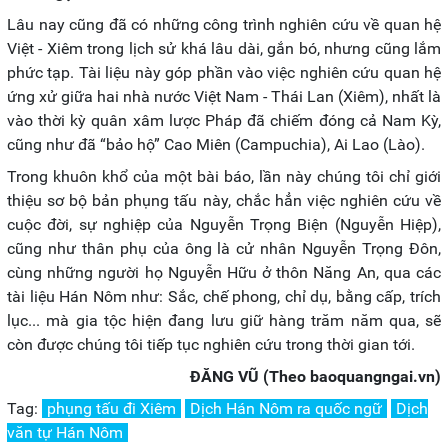
Lâu nay cũng đã có những công trình nghiên cứu về quan hệ
Việt - Xiêm trong lịch sử khá lâu dài, gắn bó, nhưng cũng lắm
phức tạp. Tài liệu này góp phần vào việc nghiên cứu quan hệ
ứng xử giữa hai nhà nước Việt Nam - Thái Lan (Xiêm), nhất là
vào thời kỳ quân xâm lược Pháp đã chiếm đóng cả Nam Kỳ,
cũng như đã “bảo hộ” Cao Miên (Campuchia), Ai Lao (Lào).
Trong khuôn khổ của một bài báo, lần này chúng tôi chỉ giới
thiệu sơ bộ bản phụng tấu này, chắc hẳn việc nghiên cứu về
cuộc đời, sự nghiệp của Nguyễn Trọng Biện (Nguyễn Hiệp),
cũng như thân phụ của ông là cử nhân Nguyễn Trọng Đôn,
cùng những người họ Nguyễn Hữu ở thôn Năng An, qua các
tài liệu Hán Nôm như: Sắc, chế phong, chỉ dụ, bằng cấp, trích
lục... mà gia tộc hiện đang lưu giữ hàng trăm năm qua, sẽ
còn được chúng tôi tiếp tục nghiên cứu trong thời gian tới.
ĐĂNG VŨ (Theo baoquangngai.vn)
Tag:
phụng tấu đi Xiêm
Dịch Hán Nôm ra quốc ngữ
Dịch
văn tự Hán Nôm