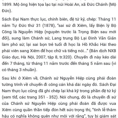
1899. Mộ ông hiện tọa lạc tại núi Hoài An, xã Đức Chánh (Mộ
Đức).
Sách Đại Nam thực lục, chính biên, đệ tứ kỷ, chép: Tháng 11
năm Tự Đức thứ 31 (1878), “sai sứ đi Xiêm, lấy Biện lý Bộ
Công là Nguyễn Hiệp (nguyên trước là Trọng Biện sau mới
đổi), sung làm Chánh sứ, Lang trung Bộ Lại Đinh Văn Giản
làm phó sứ; lại sai bọn trẻ tuổi đi học là Hồ Khắc Hài theo
phái viên sang Xiêm để học chữ và tiếng nói...” (Bản dịch NXB
Giáo dục, Hà Nội, 2007, tập 8, tr.320). Chuyến đi này kéo dài
đến 7 tháng, từ tháng 11 năm trước đến tháng 5 năm sau (vì
có tháng 3 nhuần).
Sau khi ở Xiêm về, Chánh sứ Nguyễn Hiệp cùng phái đoàn
tường trình về chuyến đi công cán khá dài ngày đó. Sách Đại
Nam thực lục cũng đã ghi chép lại khá kỹ trong phần đệ tứ kỷ
(xem tlđ, các trang 351 - 352). Nói chung, đó là chuyến đi sứ
của Chánh sứ Nguyễn Hiệp cùng phái đoàn đã được vua
Xiêm cùng quần thần tiếp đón hết sức trọng thị, “tình lễ thâm
hậu có nghĩa không quên như môi với răng”, tuy bị giám sát