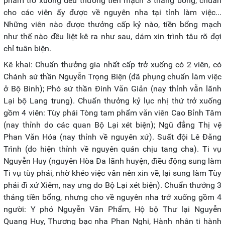
phẩm trở xuống đều thưởng tiền mạch 3 tháng bổng, chuẩn
cho các viên ấy được về nguyên nha tại tỉnh làm việc...
Những viên nào được thưởng cấp kỷ nào, tiền bổng mạch
như thế nào đều liệt kê ra như sau, dám xin trình tâu rõ đợi
chỉ tuân biện.
Kê khai: Chuẩn thưởng gia nhất cấp trở xuống có 2 viên, có
Chánh sứ thần Nguyễn Trọng Biện (đã phụng chuẩn làm việc
ở Bộ Binh); Phó sứ thần Đinh Văn Giản (nay thỉnh vẫn lãnh
Lại bộ Lang trung). Chuẩn thưởng kỷ lục nhị thứ trở xuống
gồm 4 viên: Tùy phái Tòng tam phẩm văn viên Cao Bỉnh Tâm
(nay thỉnh do các quan Bộ Lại xét biện); Ngũ đẳng Thị vệ
Phan Văn Hóa (nay thỉnh về nguyên xứ). Suất đội Lê Đăng
Trình (do hiện thỉnh về nguyên quán chịu tang cha). Ti vụ
Nguyễn Huy (nguyên Hòa Đa lãnh huyện, điều động sung làm
Ti vụ tùy phái, nhờ khéo việc văn nên xin về, lại sung làm Tùy
phái đi xứ Xiêm, nay ưng do Bộ Lại xét biện). Chuẩn thưởng 3
tháng tiền bổng, nhưng cho về nguyên nha trở xuống gồm 4
người: Y phó Nguyễn Văn Phẩm, Hộ bộ Thư lại Nguyễn
Quang Huy, Thương bạc nha Phan Nghi, Hành nhân ti hành