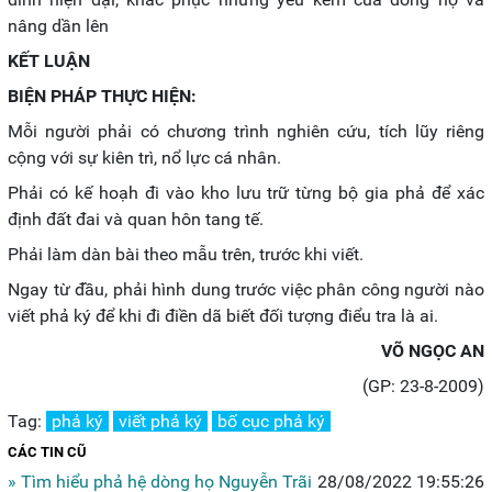
nâng dần lên
KẾT LUẬN
BIỆN PHÁP THỰC HIỆN:
Mỗi người phải có chương trình nghiên cứu, tích lũy riêng
cộng với sự kiên trì, nổ lực cá nhân.
Phải có kế hoạh đi vào kho lưu trữ từng bộ gia phả để xác
định đất đai và quan hôn tang tế.
Phải làm dàn bài theo mẫu trên, trước khi viết.
Ngay từ đầu, phải hình dung trước việc phân công người nào
viết phả ký để khi đi điền dã biết đối tượng điểu tra là ai.
VÕ NGỌC AN
(GP: 23-8-2009)
Tag:
phả ký
viết phả ký
bố cục phả ký
CÁC TIN CŨ
» Tìm hiểu phả hệ dòng họ Nguyễn Trãi
28/08/2022 19:55:26