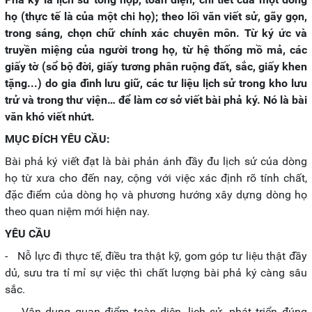
họ (thực tế là của một chi họ); theo lối văn viết sử, gãy gọn,
trong sáng, chọn chữ chính xác chuyên môn. Từ ký ức và
truyền miệng của người trong họ, từ hệ thống mồ mả, các
giấy tờ (sổ bộ đời, giấy tương phân ruộng đất, sắc, giấy khen
tặng...) do gia đình lưu giữ, các tư liệu lịch sử trong kho lưu
trử và trong thư viện… để làm cơ sở viết bài phả ký. Nó là bài
văn khó viết nhứt.
MỤC ĐÍCH YÊU CẦU:
Bài phả ký viết đạt là bài phản ánh đầy đu lịch sử của dòng
họ từ xưa cho đến nay, cộng với việc xác định rõ tính chất,
đặc điểm của dòng họ và phương hướng xây dựng dòng họ
theo quan niệm mới hiện nay.
YÊU CẦU
- Nỗ lực đi thực tế, điều tra thật kỹ, gom góp tư liệu thật đầy
dủ, sưu tra tỉ mỉ sự việc thì chất lượng bài phả ký càng sâu
sắc.
- Vận dụng quan điểm toàn diện, lịch sử, phát triển đúng