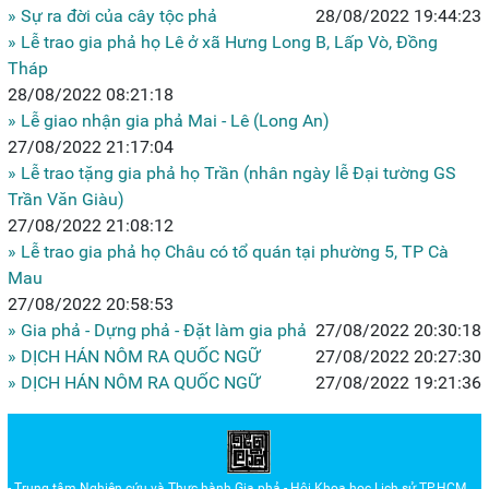
» Sự ra đời của cây tộc phả
28/08/2022 19:44:23
» Lễ trao gia phả họ Lê ở xã Hưng Long B, Lấp Vò, Đồng
Tháp
28/08/2022 08:21:18
» Lễ giao nhận gia phả Mai - Lê (Long An)
27/08/2022 21:17:04
» Lễ trao tặng gia phả họ Trần (nhân ngày lễ Đại tường GS
Trần Văn Giàu)
27/08/2022 21:08:12
» Lễ trao gia phả họ Châu có tổ quán tại phường 5, TP Cà
Mau
27/08/2022 20:58:53
» Gia phả - Dựng phả - Đặt làm gia phả
27/08/2022 20:30:18
» DỊCH HÁN NÔM RA QUỐC NGỮ
27/08/2022 20:27:30
» DỊCH HÁN NÔM RA QUỐC NGỮ
27/08/2022 19:21:36
- Trung tâm Nghiên cứu và Thực hành Gia phả - Hội Khoa học Lịch sử TP.HCM