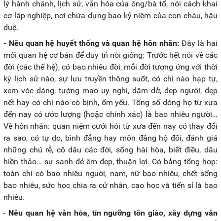
lý hành chánh, lịch sử, văn hóa của ông/bà tổ, nói cách khai
cơ lập nghiệp, nơi chứa đựng bao kỷ niệm của con cháu, hậu
duệ.
- Nêu quan hệ huyết thống và quan hệ hôn nhân:
Đây là hai
mối quan hệ cơ bản để duy trì nòi giống: Trước hết nói về các
đời (các thế hệ), có bao nhiêu đời, mỗi đời tương ứng với thời
kỳ lịch sử nào, sự lưu truyền thông suốt, có chi nào hạp tự,
xem vóc dáng, tướng mạo uy nghi, dậm dở, đẹp người, đẹp
nết hay có chi nào có bịnh, ốm yếu. Tổng số dòng họ từ xưa
đến nay có ước lượng (hoặc chính xác) là bao nhiêu người…
Về hôn nhân: quan niệm cưới hỏi từ xưa đến nay có thay đổi
ra sao, có tự do, bình đẳng hay môn đăng hộ đối, đánh giá
những chú rễ, cô dâu các đời, sống hài hòa, biết điều, dâu
hiền thảo… sự sanh đẻ êm đẹp, thuận lợi. Có bảng tổng hợp:
toàn chi có bao nhiêu nguời, nam, nữ bao nhiêu, chết sống
bao nhiêu, sức học chia ra cử nhân, cao học và tiến sỉ là bao
nhiêu.
-
Nêu quan hệ văn hóa, tín ngưỡng tôn giáo, xây dựng văn