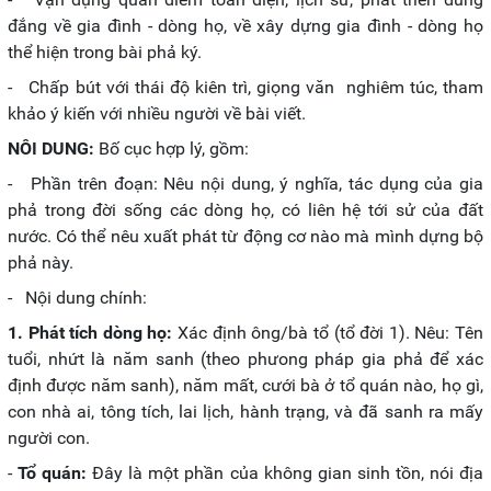
đắng về gia đình - dòng họ, về xây dựng gia đình - dòng họ
thể hiện trong bài phả ký.
- Chấp bút với thái độ kiên trì, giọng văn nghiêm túc, tham
khảo ý kiến với nhiều người về bài viết.
NÔI DUNG:
Bố cục hợp lý, gồm:
- Phần trên đoạn: Nêu nội dung, ý nghĩa, tác dụng của gia
phả trong đời sống các dòng họ, có liên hệ tới sử của đất
nước. Có thể nêu xuất phát từ động cơ nào mà mình dựng bộ
phả này.
- Nội dung chính:
1. Phát tích dòng họ:
Xác định ông/bà tổ (tổ đời 1). Nêu: Tên
tuổi, nhứt là năm sanh (theo phưong pháp gia phả để xác
định được năm sanh), năm mất, cưới bà ở tổ quán nào, họ gì,
con nhà ai, tông tích, lai lịch, hành trạng, và đã sanh ra mấy
người con.
-
Tổ quán:
Đây là một phần của không gian sinh tồn, nói địa