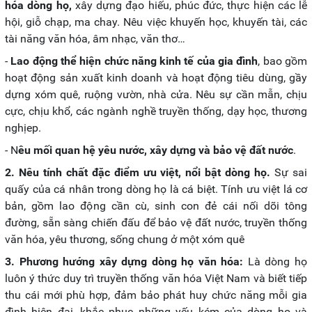
hóa dòng họ,
xây dựng đạo hiếu, phúc đức, thực hiện các lễ
hội, giỗ chạp, ma chay. Nêu việc khuyến học, khuyến tài, các
tài năng văn hóa, âm nhạc, văn thơ…
-
Lao động thể hiện chức năng kinh tế của gia đình
, bao gồm
hoạt động sản xuất kinh doanh và hoạt động tiêu dùng, gầy
dựng xóm quê, ruộng vườn, nhà cửa. Nêu sự cần mẫn, chịu
cực, chịu khổ, các ngành nghề truyền thống, dạy học, thương
nghịep.
- N
êu mối quan hệ yêu nước, xây dựng và bảo vệ đất nước
.
2. Nêu tính chất đặc điểm ưu việt, nổi bật dòng họ.
Sự sai
quấy của cá nhân trong dòng họ là cá biệt. Tính ưu việt lá cơ
bản, gồm lao động cần cù, sinh con đẻ cái nối dõi tông
đường, sẵn sàng chiến đấu để bảo vệ đất nước, truyền thống
văn hóa, yêu thương, sống chung ở một xóm quê
3. Phương hướng xây dựng dòng họ văn hóa:
Là dòng họ
luôn ý thức duy trì truyền thống văn hóa Việt Nam và biết tiếp
thu cái mới phù hợp, đảm bảo phát huy chức năng mỗi gia
đình hiện đại, khắc phục những yếu kém của dòng họ và