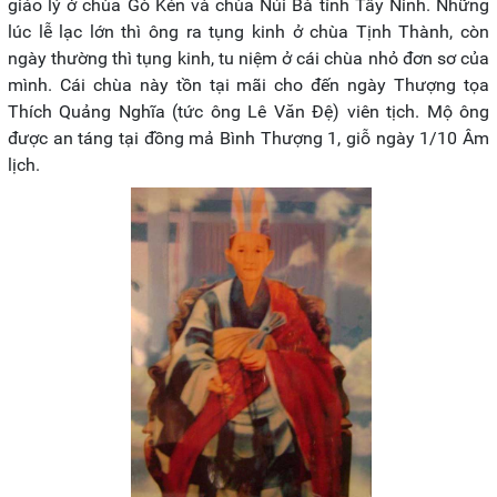
giáo lý ở chùa Gò Kén và chùa Núi Bà tỉnh Tây Ninh. Những
lúc lễ lạc lớn thì ông ra tụng kinh ở chùa Tịnh Thành, còn
ngày thường thì tụng kinh, tu niệm ở cái chùa nhỏ đơn sơ của
mình. Cái chùa này tồn tại mãi cho đến ngày Thượng tọa
Thích Quảng Nghĩa (tức ông Lê Văn Đệ) viên tịch. Mộ ông
được an táng tại đồng mả Bình Thượng 1, giỗ ngày 1/10 Âm
lịch.