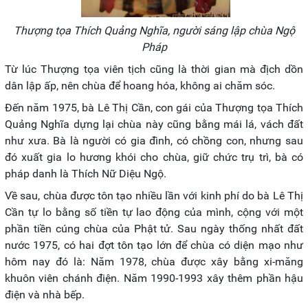
Thượng tọa Thích Quảng Nghĩa, người sáng lập chùa Ngộ
Pháp
Từ lúc Thượng tọa viên tịch cũng là thời gian mà địch dồn
dân lập ấp, nên chùa để hoang hóa, không ai chăm sóc.
Đến năm 1975, bà Lê Thị Cần, con gái của Thượng tọa Thích
Quảng Nghĩa dựng lại chùa này cũng bằng mái lá, vách đất
như xưa. Bà là người có gia đình, có chồng con, nhưng sau
đó xuất gia lo hương khói cho chùa, giữ chức trụ trì, bà có
pháp danh là Thích Nữ Diệu Ngộ.
Về sau, chùa được tôn tạo nhiều lần với kinh phí do bà Lê Thị
Cần tự lo bằng số tiền tự lao động của mình, cộng với một
phần tiền cúng chùa của Phật tử. Sau ngày thống nhất đất
nước 1975, có hai đợt tôn tạo lớn để chùa có diện mạo như
hôm nay đó là: Năm 1978, chùa được xây bằng xi-măng
khuôn viên chánh điện. Năm 1990-1993 xây thêm phần hậu
điện và nhà bếp.