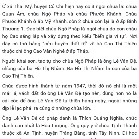
Ở xã Thái Mỹ, huyện Củ Chi hiện nay có 3 ngôi chùa là: chùa
Quan Âm, chùa Ngộ Pháp và chùa Phước Khánh. Chùa
Phước Khánh ở ấp Mỹ Khánh, còn 2 chùa còn lại là ở ấp Bình
Thượng 1. Đặc biệt chùa Ngộ Pháp là ngôi chùa do con cháu
họ Cao sáng lập và xây dựng theo kiểu “biến gia vi tự”. Nơi
đây có thờ bảng “cửu huyền thất tổ” về bà Cao Thị Thiên
thuộc chi ông Cao Văn Nghê ở ấp Tháp.
Người khai sơn, tạo tự cho chùa Ngộ Pháp là ông Lê Văn Đệ,
chồng của bà Hồ Thị Nhầm. Bà Hồ Thị Nhầm là con của bà
Cao Thị Thiên.
Chùa được hình thành từ năm 1947, thời đó nó chỉ là một
mái lá, vách đất do ông Lê Văn Đệ tạo nên, đúng hơn nó là
cái cốc để ông Lê Văn Đệ tu thiền hàng ngày, ngoài những
dịp lễ lạc phải ra cúng ở những chùa lớn.
Ông Lê Văn Đệ có pháp danh là Thích Quảng Nghĩa, chức
danh cao nhất là Hòa thượng. Ông quy y ở chùa Tịnh Thành
thuộc xã An Tịnh, huyện Trảng Bàng, tỉnh Tây Ninh. Đi học