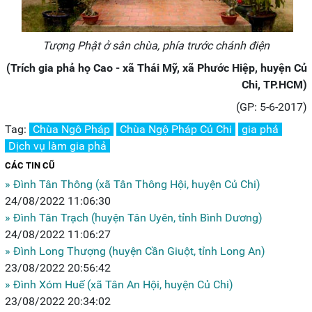
Tượng Phật ở sân chùa, phía trước chánh điện
(Trích gia phả họ Cao - xã Thái Mỹ, xã Phước Hiệp, huyện Củ
Chi, TP.HCM)
(GP: 5-6-2017)
Tag:
Chùa Ngô Pháp
Chùa Ngộ Pháp Củ Chi
gia phả
Dịch vụ làm gia phả
CÁC TIN CŨ
» Đình Tân Thông (xã Tân Thông Hội, huyện Củ Chi)
24/08/2022 11:06:30
» Đình Tân Trạch (huyện Tân Uyên, tỉnh Bình Dương)
24/08/2022 11:06:27
» Đình Long Thượng (huyện Cần Giuột, tỉnh Long An)
23/08/2022 20:56:42
» Đình Xóm Huế (xã Tân An Hội, huyện Củ Chi)
23/08/2022 20:34:02