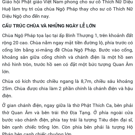
Giáo hội Phật giáo Việt Nam phong cho sư cô Thích Nữ Diệu
Huệ làm trụ trì của chùa Ngộ Pháp thay cho sư cô Thích Nữ
Diệu Ngộ cho đến nay.
CẤU TRÚC CHÙA VÀ NHỮNG NGÀY LỄ LỚN
Chùa Ngộ Pháp tọa lạc tại ấp Bình Thượng 1, trên khoảnh đất
rộng 20 cao. Chùa nằm ngay mặt tiền đường lộ, phía trước có
cổng lớn bằng xi-măng đề Chùa Ngộ Pháp. Bước vào cổng,
khoảng sân giữa cổng chính và chánh điện là một hồ sen
nhỏ hình tròn, trước hồ sen có đặt một bức tượng Quan Âm
lớn.
Chùa có kích thước chiều ngang là 8,7m, chiều sâu khoảng
25m. Chùa được chia làm 2 phần chính là chánh điện và hậu
điện.
Ở gian chánh điện, ngay giữa là thờ Phật Thích Ca, bên phải
thờ Quan Âm và bên trái thờ Địa Tạng. Ở phía ngoài cửa
bước vào chánh điện, phía tay trái là tượng Tiêu diện đại sĩ,
bên cạnh chiếc trống lớn. Còn phía bên phải là tượng Hộ
Pháp bên cạnh chiếc chuông lớn.