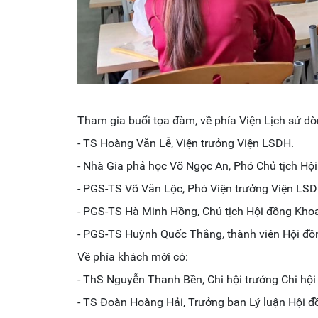
Tham gia buổi tọa đàm, về phía Viện Lịch sử d
- TS Hoàng Văn Lễ, Viện trưởng Viện LSDH.
- Nhà Gia phả học Võ Ngọc An, Phó Chủ tịch Hội
- PGS-TS Võ Văn Lộc, Phó Viện trưởng Viện LSD
- PGS-TS Hà Minh Hồng, Chủ tịch Hội đồng Kho
- PGS-TS Huỳnh Quốc Thắng, thành viên Hội đồ
Về phía khách mời có:
- ThS Nguyễn Thanh Bền, Chi hội trưởng Chi h
- TS Đoàn Hoàng Hải, Trưởng ban Lý luận Hội đ