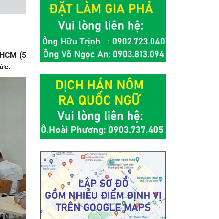
.HCM (5
ức.