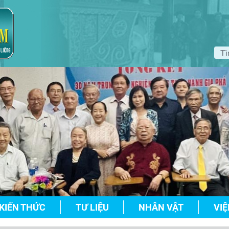
KIẾN THỨC
TƯ LIỆU
NHÂN VẬT
VIỆ