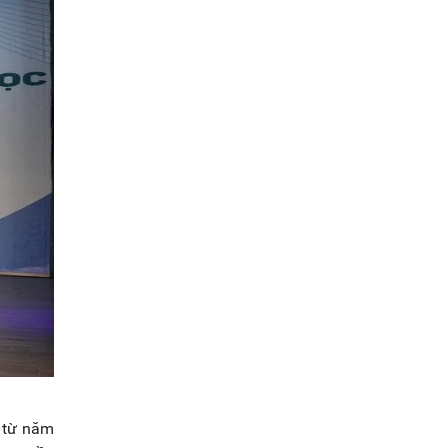
u từ năm