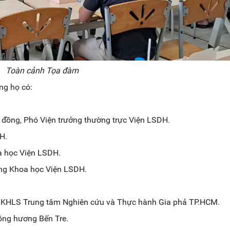
Toàn cảnh Tọa đàm
òng họ có:
 đồng, Phó Viện trưởng thường trực Viện LSDH.
H.
a học Viện LSDH.
ng Khoa học Viện LSDH.
ội KHLS Trung tâm Nghiên cứu và Thực hành Gia phả TP.HCM.
ồng hương Bến Tre.