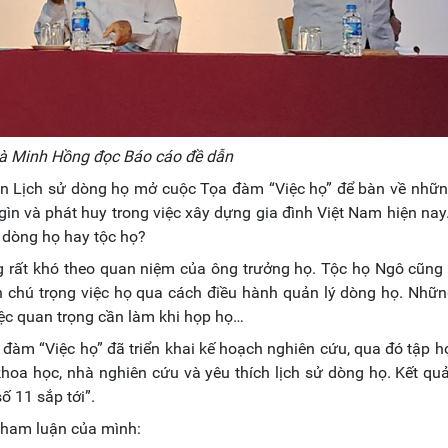
à Minh Hồng đọc Báo cáo đề dẫn
ện Lịch sử dòng họ mở cuộc Tọa đàm “Việc họ” để bàn về những
 gìn và phát huy trong việc xây dựng gia đình Việt Nam hiện na
ệc dòng họ hay tộc họ?
ng rất khó theo quan niệm của ông trưởng họ. Tộc họ Ngô cũng 
inh chú trọng việc họ qua cách điều hành quản lý dòng họ. Nhữ
việc quan trọng cần làm khi họp họ…
a đàm “Việc họ” đã triển khai kế hoạch nghiên cứu, qua đó tập 
khoa học, nhà nghiên cứu và yêu thích lịch sử dòng họ. Kết qu
ố 11 sắp tới”.
tham luận của mình: