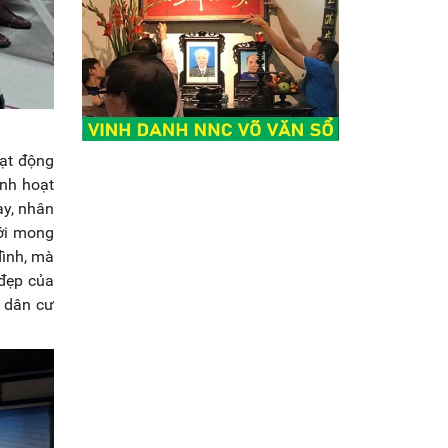
oạt động
inh hoạt
ay, nhân
với mong
đình, mà
 đẹp của
 dân cư