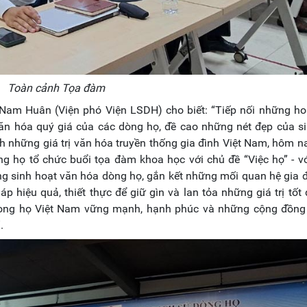
Toàn cảnh Tọa đàm
 Nam Huân (Viện phó Viện LSDH) cho biết: “Tiếp nối những h
văn hóa quý giá của các dòng họ, đề cao những nét đẹp của s
h những giá trị văn hóa truyền thống gia đình Việt Nam, hôm n
ng họ tổ chức buổi tọa đàm khoa học với chủ đề “Việc họ” - 
ng sinh hoạt văn hóa dòng họ, gắn kết những mối quan hệ gia 
p hiệu quả, thiết thực để giữ gìn và lan tỏa những giá trị tốt
 dòng họ Việt Nam vững mạnh, hạnh phúc và những cộng đồng
.