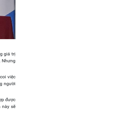
 giá trị
y. Nhưng
coi việc
ng người
hợp được
ả này sẽ