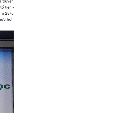
a truyền
ổ tiên -
Nam 28/6
thực hơn