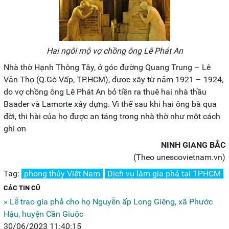
Hai ngôi mộ vợ chồng ông Lê Phát An
Nhà thờ Hạnh Thông Tây, ở góc đường Quang Trung – Lê
Văn Thọ (Q.Gò Vấp, TP.HCM), được xây từ năm 1921 – 1924,
do vợ chồng ông Lê Phát An bỏ tiền ra thuê hai nhà thầu
Baader và Lamorte xây dựng. Vì thế sau khi hai ông bà qua
đời, thi hài của họ được an táng trong nhà thờ như một cách
ghi ơn
NINH GIANG BẮC
(Theo unescovietnam.vn)
Tag:
phong thủy Việt Nam
Dịch vụ làm gia phả tại TPHCM
CÁC TIN CŨ
» Lễ trao gia phả cho họ Nguyễn ấp Long Giêng, xã Phước
Hậu, huyện Cần Giuộc
30/06/2023 11:40:15