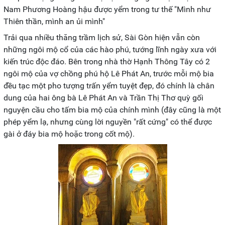
Nam Phương Hoàng hậu được yểm trong tư thế "Mình như
Thiên thần, mình an ủi mình"
Trải qua nhiều thăng trầm lịch sử, Sài Gòn hiện vẫn còn
những ngôi mộ cổ của các hào phú, tướng lĩnh ngày xưa với
kiến trúc độc đáo. Bên trong nhà thờ Hạnh Thông Tây có 2
ngôi mộ của vợ chồng phú hộ Lê Phát An, trước mỗi mộ bia
đều tạc một pho tượng trấn yểm tuyệt đẹp, đó chính là chân
dung của hai ông bà Lê Phát An và Trần Thị Thơ quỳ gối
nguyện cầu cho tấm bia mộ của chính mình (đây cũng là một
phép yểm lạ, nhưng cùng lời nguyền "rất cứng" có thể được
gài ở đáy bia mộ hoặc trong cốt mộ).