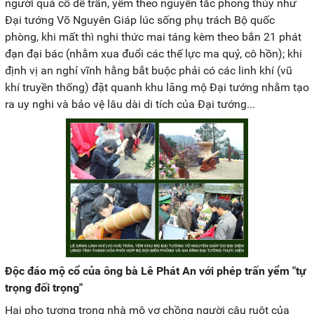
người quá cố để trấn, yểm theo nguyên tắc phong thủy như
Đại tướng Võ Nguyên Giáp lúc sống phụ trách Bộ quốc
phòng, khi mất thì nghi thức mai táng kèm theo bắn 21 phát
đạn đại bác (nhằm xua đuổi các thế lực ma quỷ, cô hồn); khi
định vị an nghỉ vĩnh hằng bắt buộc phải có các linh khí (vũ
khí truyền thống) đặt quanh khu lăng mộ Đại tướng nhằm tạo
ra uy nghi và bảo vệ lâu dài di tích của Đại tướng...
Độc đáo mộ cổ của ông bà Lê Phát An với phép trấn yểm "tự
trọng đối trọng"
Hai pho tượng trong nhà mộ vợ chồng người cậu ruột của