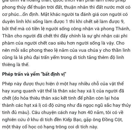
phong thủy để thuận trời đất, thuận nhân thì đất nước mới có
cơ phúc...ổn định. Mặt khác người ta đánh giá con người có
duyên linh khi sống làm được 1 thì khi chết sẽ làm được 9,
bởi thế mà có tiền lệ người sống công nhận và phong Thánh,
Thần cho người đã chết thì đấy chính là sự ghi nhận cái phi
phàm của người chết cao siêu hơn người sống là vậy. Cho
nên mỗi sắc phong theo lệ năm của vua chúa y cho thần linh
cũng là lá phù đại trấn yểm trong di tích tăng thêm độ linh
thiêng là thế.
Phép trấn và yểm "bất định vị"
Phép này được thực hiện ở một hay nhiều chỗ của vật thể
hay xung quanh vật thể là thân xác hay xá lị của người đã
chết (do hỏa thiêu thân xác kết tinh để phần còn lại hóa
thành các hạt xá lị có độ cứng như đá ngọc ngũ sắc hay thủy
tinh đủ màu). Câu chuyện cách nay hơn 40 năm, tôi có về
nghiên cứu ở khu di tích đền Kiếp Bạc, gặp ông Đồng Cột,
một thày cổ học có hạng trông coi di tích này.