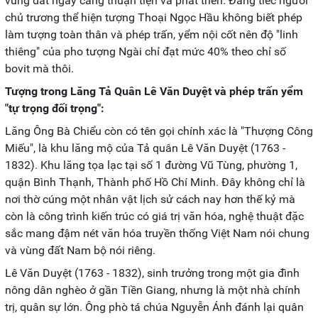
vùng đất ngày càng thuận tiện và phát triển. Đáng tiếc người
chủ trương thể hiện tượng Thoại Ngọc Hầu không biết phép
làm tượng toàn thân và phép trấn, yểm nội cốt nên độ "linh
thiêng" của pho tượng Ngài chỉ đạt mức 40% theo chỉ số
bovit mà thôi.
Tượng trong Lăng Tả Quân Lê Văn Duyệt và phép trấn yểm
"tự trọng đối trọng":
Lăng Ông Bà Chiểu còn có tên gọi chính xác là "Thượng Công
Miếu", là khu lăng mộ của Tả quân Lê Văn Duyệt (1763 -
1832). Khu lăng tọa lạc tại số 1 đường Vũ Tùng, phường 1,
quận Bình Thạnh, Thành phố Hồ Chí Minh. Ðây không chỉ là
nơi thờ cúng một nhân vật lịch sử cách nay hơn thế kỷ mà
còn là công trình kiến trúc có giá trị văn hóa, nghệ thuật đặc
sắc mang đậm nét văn hóa truyền thống Việt Nam nói chung
và vùng đất Nam bộ nói riêng.
Lê Văn Duyệt (1763 - 1832), sinh trưởng trong một gia đình
nông dân nghèo ở gần Tiền Giang, nhưng là một nhà chính
trị, quân sự lớn. Ông phò tá chúa Nguyễn Ánh đánh lại quân