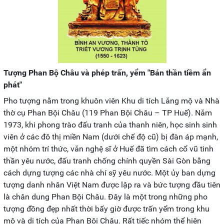
Tượng Phan Bộ Châu và phép trấn, yểm "Bán thần tiềm ẩn
phát"
Pho tượng nằm trong khuôn viên Khu di tích Lăng mộ và Nhà
thờ cụ Phan Bội Châu (119 Phan Bội Châu – TP Huế). Năm
1973, khi phong trào đấu tranh của thanh niên, học sinh sinh
viên ở các đô thị miền Nam (dưới chế độ cũ) bị đàn áp mạnh,
một nhóm trí thức, văn nghệ sĩ ở Huế đã tìm cách cổ vũ tinh
thần yêu nước, đấu tranh chống chính quyền Sài Gòn bằng
cách dựng tượng các nhà chí sỹ yêu nước. Một ủy ban dựng
tượng danh nhân Việt Nam được lập ra và bức tượng đầu tiên
là chân dung Phan Bội Châu. Đây là một trong những pho
tượng đồng đẹp nhất thời bấy giờ được trấn yểm trong khu
mộ và di tích của Phan Bội Châu. Rất tiếc nhóm thể hiện