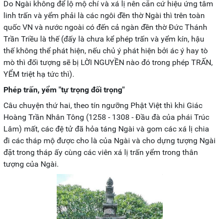
Do Ngài không để lộ mộ chí và xá lị nên căn cứ hiệu ứng tâm
linh trấn và yểm phải là các ngôi đền thờ Ngài thì trên toàn
quốc VN và nước ngoài có đến cả ngàn đền thờ Đức Thánh
Trần Triều là thế (đấy là chưa kể phép trấn và yểm kín, hậu
thế không thể phát hiện, nếu chủ ý phát hiện bởi ác ý hay tò
mò thì đối tượng sẽ bị LỜI NGUYỀN nào đó trong phép TRẤN,
YỂM triệt hạ tức thì).
Phép trấn, yểm "tự trọng đối trọng"
Câu chuyện thứ hai, theo tín ngưỡng Phật Việt thì khi Giác
Hoàng Trần Nhân Tông (1258 - 1308 - Đầu đà của phái Trúc
Lâm) mất, các đệ tử đã hỏa táng Ngài và gom các xá lị chia
đi các tháp mộ được cho là của Ngài và cho dựng tượng Ngài
đặt trong tháp ấy cùng các viên xá lị trấn yểm trong thân
tượng của Ngài.