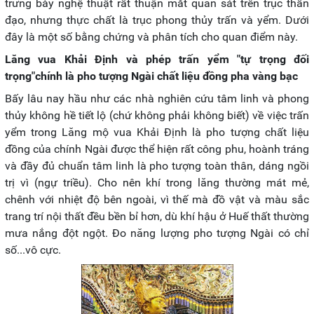
trưng bày nghệ thuật rất thuận mắt quan sát trên trục thần
đạo, nhưng thực chất là trục phong thủy trấn và yểm. Dưới
đây là một số bằng chứng và phân tích cho quan điểm này.
Lăng vua Khải Định và phép trấn yểm "tự trọng đối
trọng"chính là pho tượng Ngài chất liệu đồng pha vàng bạc
Bấy lâu nay hầu như các nhà nghiên cứu tâm linh và phong
thủy không hề tiết lộ (chứ không phải không biết) về việc trấn
yểm trong Lăng mộ vua Khải Định là pho tượng chất liệu
đồng của chính Ngài được thể hiện rất công phu, hoành tráng
và đầy đủ chuẩn tâm linh là pho tượng toàn thân, dáng ngồi
trị vì (ngự triều). Cho nên khí trong lăng thường mát mẻ,
chênh với nhiệt độ bên ngoài, vì thế mà đồ vật và màu sắc
trang trí nội thất đều bền bỉ hơn, dù khí hậu ở Huế thất thường
mưa nắng đột ngột. Đo năng lượng pho tượng Ngài có chỉ
số...vô cực.