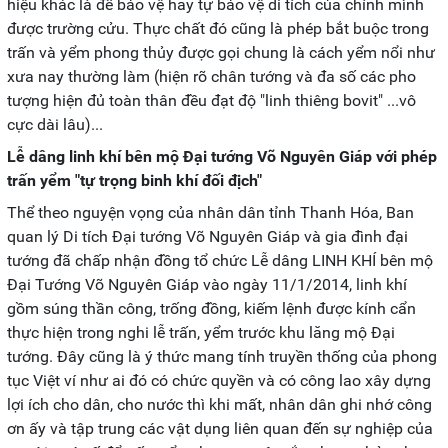
hiệu khác là để bảo vệ hay tự bảo vệ di tích của chính mình
được trường cửu. Thực chất đó cũng là phép bắt buộc trong
trấn và yểm phong thủy được gọi chung là cách yểm nổi như
xưa nay thường làm (hiện rõ chân tướng và đa số các pho
tượng hiện đủ toàn thân đều đạt độ "linh thiêng bovit" ...vô
cực dài lâu)...
Lễ dâng linh khí bên mộ Đại tướng Võ Nguyên Giáp với phép
trấn yểm "tự trọng binh khí đối địch"
Thể theo nguyện vọng của nhân dân tỉnh Thanh Hóa, Ban
quan lý Di tích Đại tướng Võ Nguyên Giáp và gia đình đại
tướng đã chấp nhận đồng tổ chức Lễ dâng LINH KHÍ bên mộ
Đại Tướng Võ Nguyên Giáp vào ngày 11/1/2014, linh khí
gồm súng thần công, trống đồng, kiếm lệnh được kính cẩn
thực hiện trong nghi lễ trấn, yểm trước khu lăng mộ Đại
tướng. Đây cũng là ý thức mang tính truyền thống của phong
tục Việt ví như ai đó có chức quyền và có công lao xây dựng
lợi ích cho dân, cho nước thì khi mất, nhân dân ghi nhớ công
ơn ấy và tập trung các vật dụng liên quan đến sự nghiệp của