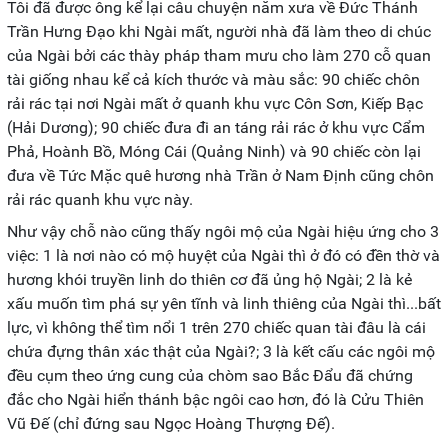
Tôi đã được ông kể lại câu chuyện năm xưa về Đức Thánh
Trần Hưng Đạo khi Ngài mất, người nhà đã làm theo di chúc
của Ngài bởi các thày pháp tham mưu cho làm 270 cỗ quan
tài giống nhau kể cả kích thước và màu sắc: 90 chiếc chôn
rải rác tại nơi Ngài mất ở quanh khu vực Côn Sơn, Kiếp Bạc
(Hải Dương); 90 chiếc đưa đi an táng rải rác ở khu vực Cẩm
Phả, Hoành Bồ, Móng Cái (Quảng Ninh) và 90 chiếc còn lại
đưa về Tức Mặc quê hương nhà Trần ở Nam Định cũng chôn
rải rác quanh khu vực này.
Như vậy chỗ nào cũng thấy ngôi mộ của Ngài hiệu ứng cho 3
việc: 1 là nơi nào có mộ huyệt của Ngài thì ở đó có đền thờ và
hương khói truyền linh do thiên cơ đã ủng hộ Ngài; 2 là kẻ
xấu muốn tìm phá sự yên tĩnh và linh thiêng của Ngài thì...bất
lực, vì không thể tìm nổi 1 trên 270 chiếc quan tài đâu là cái
chứa đựng thân xác thật của Ngài?; 3 là kết cấu các ngôi mộ
đều cụm theo ứng cung của chòm sao Bắc Đẩu đã chứng
đắc cho Ngài hiển thánh bậc ngôi cao hơn, đó là Cửu Thiên
Vũ Đế (chỉ đứng sau Ngọc Hoàng Thượng Đế).