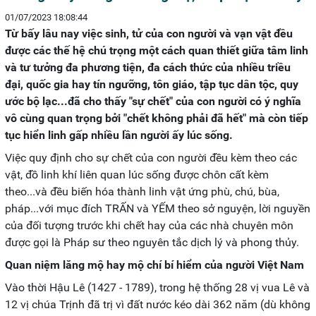
01/07/2023 18:08:44
Từ bấy lâu nay việc sinh, tử của con người và vạn vật đều
được các thế hệ chú trọng một cách quan thiết giữa tâm linh
và tư tưởng đa phương tiện, đa cách thức của nhiều triều
đại, quốc gia hay tín ngưỡng, tôn giáo, tập tục dân tộc, quy
ước bộ lạc...đã cho thấy "sự chết" của con người có ý nghĩa
vô cùng quan trọng bởi "chết không phải đã hết" mà còn tiếp
tục hiển linh gấp nhiều lần người ấy lúc sống.
Việc quy định cho sự chết của con người đều kèm theo các
vật, đồ linh khí liên quan lúc sống được chôn cất kèm
theo...và đều biến hóa thành linh vật ứng phù, chú, bùa,
pháp...với mục đích TRẤN và YẾM theo sở nguyện, lời nguyền
của đối tượng trước khi chết hay của các nhà chuyên môn
được gọi là Pháp sư theo nguyên tắc dịch lý và phong thủy.
Quan niệm lăng mộ hay mộ chí bí hiểm của người Việt Nam
Vào thời Hậu Lê (1427 - 1789), trong hệ thống 28 vị vua Lê và
12 vị chúa Trịnh đã trị vì đất nước kéo dài 362 năm (dù không