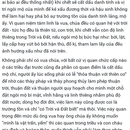
ai bảo ai đều thống nhất) khi chết sẽ cất dấu danh tính và vị
trí ngôi mộ của mình để kẻ xấu đương thời và hậu sinh không
thể làm hại hay phá bỏ sự trường tồn của danh tính lăng, mộ
ấy. Vì quan niệm tâm linh là vua, chúa đều có quan hệ với trời
đất - tức họ đều là thiên tử, con trời, khi chết vẫn còn độ linh
thiêng trong Trời và Đất, nếu ngôi mộ bị bức hại như: bới, lật,
lấy cắp hay vứt bỏ bởi hận thù, đố kị, tham lam lấy của đều
ảnh hướng xấu như đã nói trên.
Không phải chỉ có vua chúa, với bất cứ vị quan chức cấp nào
ở các triều đại trước cũng đa phần có quan điểm là cất dấu
mộ chí, người ấy lúc sống phải có lễ "thỏa thuận với thiên cơ"
để nhờ các thày pháp và thày phong thủy làm phép thuận
trời, thuận đất và thuận người quy hoạch cho mình một chỗ
đặt ngôi mộ bí mật, vĩnh hằng và linh thiêng nhằm phù độ
đất nước, dòng họ đời đời, việc làm này cũng được coi là
trường tồn và chỉ "có Trời và Đất biết" mà thôi. Việc này quan
trọng đến mức dù ông vua hay ông chúa ấy không muốn
"mình là vật trấn, yểm" thì các quan trong triều và con cháu
gia đình và hoàng thân, quốc thích vẫn phải làm theo phép