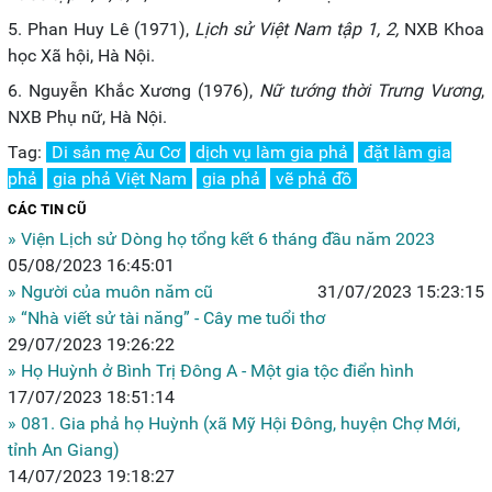
5. Phan Huy Lê (1971),
Lịch sử Việt Nam tập 1, 2,
NXB Khoa
học Xã hội, Hà Nội.
6. Nguyễn Khắc Xương (1976),
Nữ tướng thời Trưng Vương
,
NXB Phụ nữ, Hà Nội.
Tag:
Di sản mẹ Âu Cơ
dịch vụ làm gia phả
đặt làm gia
phả
gia phả Việt Nam
gia phả
vẽ phả đồ
CÁC TIN CŨ
» Viện Lịch sử Dòng họ tổng kết 6 tháng đầu năm 2023
05/08/2023 16:45:01
» Người của muôn năm cũ
31/07/2023 15:23:15
» “Nhà viết sử tài năng” - Cây me tuổi thơ
29/07/2023 19:26:22
» Họ Huỳnh ở Bình Trị Đông A - Một gia tộc điển hình
17/07/2023 18:51:14
» 081. Gia phả họ Huỳnh (xã Mỹ Hội Đông, huyện Chợ Mới,
tỉnh An Giang)
14/07/2023 19:18:27