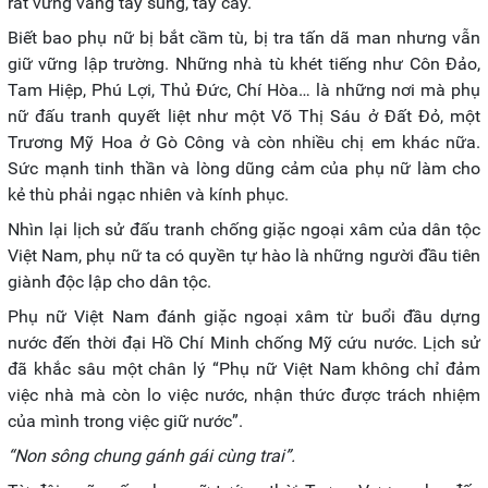
rất vững vàng tay súng, tay cày.
Biết bao phụ nữ bị bắt cầm tù, bị tra tấn dã man nhưng vẫn
giữ vững lập trường. Những nhà tù khét tiếng như Côn Đảo,
Tam Hiệp, Phú Lợi, Thủ Đức, Chí Hòa… là những nơi mà phụ
nữ đấu tranh quyết liệt như một Võ Thị Sáu ở Đất Đỏ, một
Trương Mỹ Hoa ở Gò Công và còn nhiều chị em khác nữa.
Sức mạnh tinh thần và lòng dũng cảm của phụ nữ làm cho
kẻ thù phải ngạc nhiên và kính phục.
Nhìn lại lịch sử đấu tranh chống giặc ngoại xâm của dân tộc
Việt Nam, phụ nữ ta có quyền tự hào là những người đầu tiên
giành độc lập cho dân tộc.
Phụ nữ Việt Nam đánh giặc ngoại xâm từ buổi đầu dựng
nước đến thời đại Hồ Chí Minh chống Mỹ cứu nước. Lịch sử
đã khắc sâu một chân lý “Phụ nữ Việt Nam không chỉ đảm
việc nhà mà còn lo việc nước, nhận thức được trách nhiệm
của mình trong việc giữ nước”.
“Non sông chung gánh gái cùng trai”.