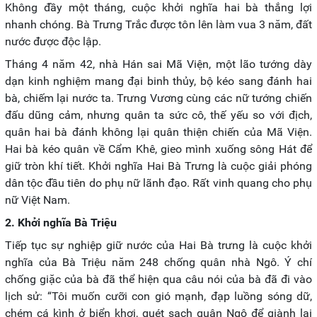
Không đầy một tháng, cuộc khởi nghĩa hai bà thắng lợi
nhanh chóng. Bà Trưng Trắc được tôn lên làm vua 3 năm, đất
nước được độc lập.
Tháng 4 năm 42, nhà Hán sai Mã Viện, một lão tướng dày
dạn kinh nghiệm mang đại binh thủy, bộ kéo sang đánh hai
bà, chiếm lại nước ta. Trưng Vương cùng các nữ tướng chiến
đấu dũng cảm, nhưng quân ta sức cô, thế yếu so với địch,
quân hai bà đánh không lại quân thiện chiến của Mã Viện.
Hai bà kéo quân về Cẩm Khê, gieo mình xuống sông Hát để
giữ tròn khí tiết. Khởi nghĩa Hai Bà Trưng là cuộc giải phóng
dân tộc đầu tiên do phụ nữ lãnh đạo. Rất vinh quang cho phụ
nữ Việt Nam.
2. Khởi nghĩa Bà Triệu
Tiếp tục sự nghiệp giữ nước của Hai Bà trưng là cuộc khởi
nghĩa của Bà Triệu năm 248 chống quân nhà Ngô. Ý chí
chống giặc của bà đã thể hiện qua câu nói của bà đã đi vào
lịch sử: “Tôi muốn cưỡi con gió mạnh, đạp luồng sóng dữ,
chém cá kình ở biển khơi, quét sạch quân Ngô để giành lại