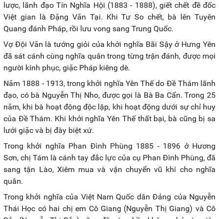
lược, lãnh đạo Tín Nghĩa Hội (1883 - 1888), giết chết đề đốc
Việt gian là Đặng Văn Tại. Khi Tư So chết, bà lên Tuyên
Quang đánh Pháp, rồi lưu vong sang Trung Quốc.
Vợ Đội Văn là tướng giỏi của khởi nghĩa Bãi Sậy ở Hưng Yên
đã sát cánh cùng nghĩa quân trong từng trận đánh, được mọi
người kính phục, giặc Pháp kiêng dè.
Năm 1888 - 1913, trong khởi nghĩa Yên Thế do Đề Thám lãnh
đạo, có bà Nguyễn Thị Nho, được gọi là Bà Ba Cẩn. Trong 25
năm, khi bà hoạt động độc lập, khi hoạt động dưới sự chỉ huy
của Đề Thám. Khi khởi nghĩa Yên Thế thất bại, bà cũng bị sa
lưới giặc và bị đày biệt xứ.
Trong khởi nghĩa Phan Đình Phùng 1885 - 1896 ở Hương
Sơn, chị Tám là cánh tay đắc lực của cụ Phan Đình Phùng, đã
sang tận Lào, Xiêm mua và vận chuyển vũ khí cho nghĩa
quân.
Trong khởi nghĩa của Việt Nam Quốc dân Đảng của Nguyễn
Thái Học có hai chị em Cô Giang (Nguyễn Thị Giang) và Cô