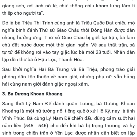
giang sơn, cởi ách nô lệ, chứ không chịu khom lưng làm tì
thiếp cho người ta”.
Đó là bà Triệu Thị Trinh cùng anh là Triệu Quốc Đạt chiêu mộ
nghĩa binh đánh Thứ sử Giao Châu thời Đông Hán được dân
chúng hưởng ứng. Thứ sử Giao Châu bị giết tại trận, bà làm
chủ đất nước được một thời gian ngắn. Về sau thất trận, bà
tự tử để không rơi vào tay giặc lúc bà mới 23 tuổi. Nhân dân
lập đền thờ bà ở Hậu Lộc, Thanh Hóa.
Sau khởi nghĩa Hai Bà Trưng và Bà Triệu, phong trào giải
phóng dân tộc thuộc về nam giới, nhưng phụ nữ vẫn hăng
hái cùng nam giới đánh giặc ngoại xâm.
3. Bà Dương Khoan Khoáng
Sang thời Lý Nam Đế đánh quân Lương, bà Dương Khoan
Khoáng là một nữ tướng nổi tiếng quê ở xứ Hồ Kỷ, nay là tỉnh
Vĩnh Phúc. Bà cùng Lý Nam Đế chiến đấu dũng cảm suốt hai
năm liền (545 - 546) cho đến khi bà bị trọng thương và hy
sinh trong chiến trận ở Yên Lạc, được nhân dân biết ơn lập