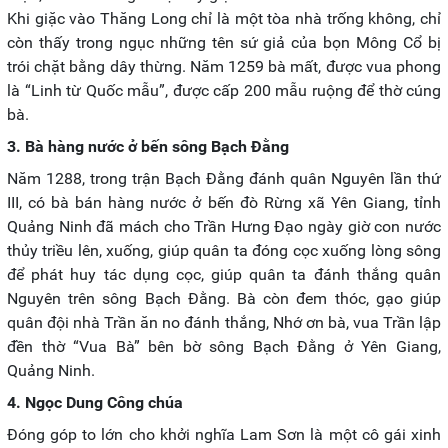
Khi giặc vào Thăng Long chỉ là một tòa nhà trống không, chỉ
còn thấy trong ngục những tên sứ giả của bọn Mông Cổ bị
trói chặt bằng dây thừng. Năm 1259 bà mất, được vua phong
là “Linh từ Quốc mẫu”, được cấp 200 mẫu ruộng để thờ cúng
bà.
3. Bà hàng nước ở bến sông Bạch Đằng
Năm 1288, trong trận Bạch Đằng đánh quân Nguyên lần thứ
III, có bà bán hàng nước ở bến đò Rừng xã Yên Giang, tỉnh
Quảng Ninh đã mách cho Trần Hưng Đạo ngày giờ con nước
thủy triều lên, xuống, giúp quân ta đóng cọc xuống lòng sông
để phát huy tác dụng cọc, giúp quân ta đánh thắng quân
Nguyên trên sông Bạch Đằng. Bà còn đem thóc, gạo giúp
quân đội nhà Trần ăn no đánh thắng, Nhớ ơn bà, vua Trần lập
đền thờ “Vua Bà” bên bờ sông Bạch Đằng ở Yên Giang,
Quảng Ninh.
4. Ngọc Dung Công chúa
Đóng góp to lớn cho khởi nghĩa Lam Sơn là một cô gái xinh