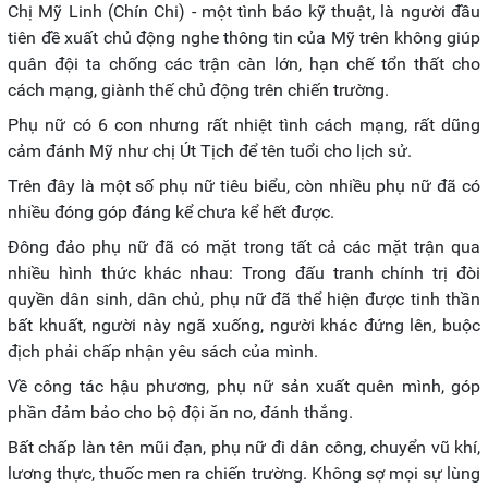
Chị Mỹ Linh (Chín Chi) - một tình báo kỹ thuật, là người đầu
tiên đề xuất chủ động nghe thông tin của Mỹ trên không giúp
quân đội ta chống các trận càn lớn, hạn chế tổn thất cho
cách mạng, giành thế chủ động trên chiến trường.
Phụ nữ có 6 con nhưng rất nhiệt tình cách mạng, rất dũng
cảm đánh Mỹ như chị Út Tịch để tên tuổi cho lịch sử.
Trên đây là một số phụ nữ tiêu biểu, còn nhiều phụ nữ đã có
nhiều đóng góp đáng kể chưa kể hết được.
Đông đảo phụ nữ đã có mặt trong tất cả các mặt trận qua
nhiều hình thức khác nhau: Trong đấu tranh chính trị đòi
quyền dân sinh, dân chủ, phụ nữ đã thể hiện được tinh thần
bất khuất, người này ngã xuống, người khác đứng lên, buộc
địch phải chấp nhận yêu sách của mình.
Về công tác hậu phương, phụ nữ sản xuất quên mình, góp
phần đảm bảo cho bộ đội ăn no, đánh thắng.
Bất chấp làn tên mũi đạn, phụ nữ đi dân công, chuyển vũ khí,
lương thực, thuốc men ra chiến trường. Không sợ mọi sự lùng