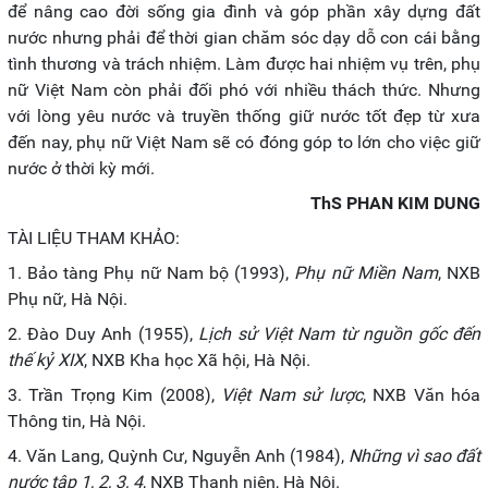
để nâng cao đời sống gia đình và góp phần xây dựng đất
nước nhưng phải để thời gian chăm sóc dạy dỗ con cái bằng
tình thương và trách nhiệm. Làm được hai nhiệm vụ trên, phụ
nữ Việt Nam còn phải đối phó với nhiều thách thức. Nhưng
với lòng yêu nước và truyền thống giữ nước tốt đẹp từ xưa
đến nay, phụ nữ Việt Nam sẽ có đóng góp to lớn cho việc giữ
nước ở thời kỳ mới.
ThS PHAN KIM DUNG
TÀI LIỆU THAM KHẢO:
1. Bảo tàng Phụ nữ Nam bộ (1993),
Phụ nữ Miền Nam
, NXB
Phụ nữ, Hà Nội.
2. Đào Duy Anh (1955),
Lịch sử Việt Nam từ nguồn gốc đến
thế kỷ XIX
, NXB Kha học Xã hội, Hà Nội.
3. Trần Trọng Kim (2008),
Việt Nam sử lược
, NXB Văn hóa
Thông tin, Hà Nội.
4. Văn Lang, Quỳnh Cư, Nguyễn Anh (1984),
Những vì sao đất
nước tập 1, 2, 3, 4
, NXB Thanh niên, Hà Nội.