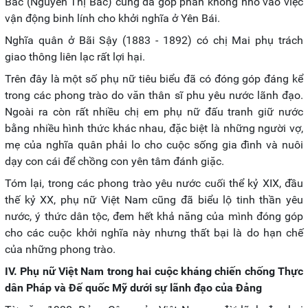
Bắc (Nguyễn Thị Bắc) cũng đã góp phần không nhỏ vào việc
vận động binh lính cho khởi nghĩa ở Yên Bái.
Nghĩa quân ở Bãi Sậy (1883 - 1892) có chị Mai phụ trách
giao thông liên lạc rất lợi hại.
Trên đây là một số phụ nữ tiêu biểu đã có đóng góp đáng kể
trong các phong trào do văn thân sĩ phu yêu nước lãnh đạo.
Ngoài ra còn rất nhiều chị em phụ nữ đấu tranh giữ nước
bằng nhiều hình thức khác nhau, đặc biệt là những người vợ,
mẹ của nghĩa quân phải lo cho cuộc sống gia đình và nuôi
dạy con cái để chồng con yên tâm đánh giặc.
Tóm lại, trong các phong trào yêu nước cuối thể kỷ XIX, đầu
thế kỷ XX, phụ nữ Việt Nam cũng đã biểu lộ tinh thần yêu
nước, ý thức dân tộc, đem hết khả năng của mình đóng góp
cho các cuộc khởi nghĩa này nhưng thất bại là do hạn chế
của những phong trào.
IV. Phụ nữ Việt Nam trong hai cuộc kháng chiến chống Thực
dân Pháp và Đế quốc Mỹ dưới sự lãnh đạo của Đảng