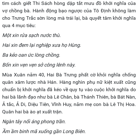
tìm cách giết Thi Sách hòng dập tắt mưu đồ khởi nghĩa của
vợ chồng bà. Hành động bạo ngược của Tô Định không làm
cho Trưng Trắc sờn lòng mà trái lại, bà quyết tâm khởi nghĩa
qua 4 mục tiêu:
Một xin rửa sạch nước thù.
Hai xin đem lại nghiệp xưa họ Hùng.
Ba kẻo oan ức lòng chồng.
Bốn xin vẹn vẹn sở công lênh này.
Mùa Xuân năm 40, Hai Bà Trưng phất cờ khỏi nghĩa chống
quân xâm lược nhà Hán. Hàng nghìn phụ nữ kiệt xuất cũng
chuẩn bị khởi nghĩa đã kéo về quy tụ vào cuộc khởi nghĩa do
hai bà lãnh đạo như bà Lê Chân, bà Thánh Thiên, bà Bát Nàn,
Ả tắc, Ả Di, Diệu Tiên, Vĩnh Huy, năm mẹ con bà Lê Thị Hoa.
Quân hai bà ào ạt xuất trận.
Ngàn tây nổi áng phong trần.
Ầm ầm binh mã xuống gần Long Biên.