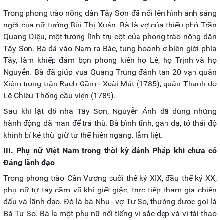
Trong phong trào nông dân Tây Sơn đã nổi lên hình ảnh sáng
ngời của nữ tướng Bùi Thị Xuân. Bà là vợ của thiếu phó Trần
Quang Diệu, một tướng lĩnh trụ cột của phong trào nông dân
Tây Sơn. Bà đã vào Nam ra Bắc, tung hoành ở biên giới phía
Tây, làm khiếp đảm bọn phong kiến họ Lê, họ Trịnh và họ
Nguyễn. Bà đã giúp vua Quang Trung đánh tan 20 vạn quân
Xiêm trong trận Rạch Gầm - Xoài Mút (1785), quân Thanh do
Lê Chiêu Thống cầu viện (1789).
Sau khi lật đổ nhà Tây Sơn, Nguyễn Ánh đã dùng những
hành động dã man để trả thù. Bà bình tĩnh, gan dạ, tỏ thái độ
khinh bỉ kẻ thù, giữ tư thế hiên ngang, lẫm liệt.
III. Phụ nữ Việt Nam trong thời kỳ đánh Pháp khi chưa có
Đảng lãnh đạo
Trong phong trào Cần Vương cuối thế kỷ XIX, đầu thế kỷ XX,
phụ nữ tự tay cầm vũ khí giết giặc, trực tiếp tham gia chiến
đấu và lãnh đạo. Đó là bà Nhu - vợ Tư So, thường được gọi là
Bà Tư So. Bà là một phụ nữ nổi tiếng vì sắc đẹp và vì tài thao