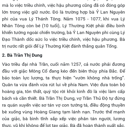
mà lo việc triều chính, việc hậu phương cũng đã có đóng góp
lớn trong việc giữ nước. Đó là trường hợp bà Ỷ Lan Nguyên
phi của vua Lý Thánh Tông. Năm 1075 - 1077, khi vua Lý
Nhân Tông còn bé (10 tuổi), Lý Thường Kiệt phải điều binh
khiển tướng ngoài chiến trường, bà Ỷ Lan Nguyên phi cùng Lý
Đạo Thành dốc sức lo việc triều chính, việc hậu phương. Bà
trị nước rất giỏi để Lý Thường Kiệt đánh thắng quân Tống.
2. Bà Trần Thị Dung
Vào triều đại nhà Trần, cuối năm 1257, cả nước phải đương
đầu với giặc Mông Cổ đang kéo đến biên thùy phía Bắc. Để
bảo toàn lực lượng, ta thực hiện “vườn không nhà trống”.
Quân ta vừa đánh vừa rút lui về phía Nam. Việc đưa toàn bộ
hoàng gia, tôn thất, quý tộc rời khỏi kinh đô là việc làm cấp
bách và cần thiết. Bà Trần Thị Dung, vợ Trần Thủ Độ tự đứng
ra quán xuyến việc sơ tán vợ con tướng tá, điều động thuyền
bè xuống vùng Hoàng Giang tạm lánh nạn. Trước thế mạnh
của giặc, bà bình tĩnh sắp xếp việc phân tán người, lương
thực, vũ khí không để lọt tay giặc. Bà đã hoàn thành xuất sắc.