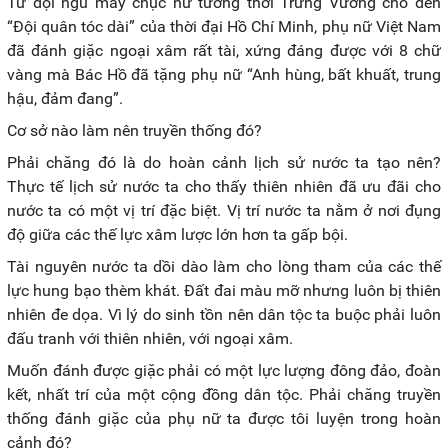
Từ đội ngũ mấy chục nữ tướng thời Trưng Vương cho đến
“Đội quân tóc dài” của thời đại Hồ Chí Minh, phụ nữ Việt Nam
đã đánh giặc ngoại xâm rất tài, xứng đáng được với 8 chữ
vàng mà Bác Hồ đã tặng phụ nữ “Anh hùng, bất khuất, trung
hậu, đảm đang”.
Cơ sở nào làm nên truyền thống đó?
Phải chăng đó là do hoàn cảnh lịch sử nước ta tạo nên?
Thực tế lịch sử nước ta cho thấy thiên nhiên đã ưu đãi cho
nước ta có một vị trí đặc biệt. Vị trí nước ta nằm ở nơi đụng
độ giữa các thế lực xâm lược lớn hơn ta gấp bội.
Tài nguyên nước ta dồi dào làm cho lòng tham của các thế
lực hung bạo thèm khát. Đất đai màu mỡ nhưng luôn bị thiên
nhiên đe dọa. Vì lý do sinh tồn nên dân tộc ta buộc phải luôn
đấu tranh với thiên nhiên, với ngoại xâm.
Muốn đánh được giặc phải có một lực lượng đông đảo, đoàn
kết, nhất trí của một cộng đồng dân tộc. Phải chăng truyền
thống đánh giặc của phụ nữ ta được tôi luyện trong hoàn
cảnh đó?