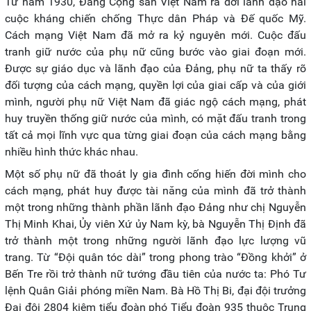
Từ năm 1930, Đảng Cộng sản Việt Nam ra đời lãnh đạo hai
cuộc kháng chiến chống Thực dân Pháp và Đế quốc Mỹ.
Cách mạng Việt Nam đã mở ra kỷ nguyên mới. Cuộc đấu
tranh giữ nước của phụ nữ cũng bước vào giai đoạn mới.
Được sự giáo dục và lãnh đạo của Đảng, phụ nữ ta thấy rõ
đối tượng của cách mạng, quyền lợi của giai cấp và của giới
mình, người phụ nữ Việt Nam đã giác ngộ cách mạng, phát
huy truyền thống giữ nước của mình, có mặt đấu tranh trong
tất cả mọi lĩnh vực qua từng giai đoạn của cách mạng bằng
nhiều hình thức khác nhau.
Một số phụ nữ đã thoát ly gia đình cống hiến đời mình cho
cách mạng, phát huy được tài năng của mình đã trở thành
một trong những thành phần lãnh đạo Đảng như chị Nguyễn
Thị Minh Khai, Ủy viên Xứ ủy Nam kỳ, bà Nguyễn Thị Định đã
trở thành một trong những người lãnh đạo lực lượng vũ
trang. Từ “Đội quân tóc dài” trong phong trào “Đồng khởi” ở
Bến Tre rồi trở thành nữ tướng đầu tiên của nước ta: Phó Tư
lệnh Quân Giải phóng miền Nam. Bà Hồ Thị Bi, đại đội trưởng
Đại đội 2804 kiêm tiểu đoàn phó Tiểu đoàn 935 thuộc Trung