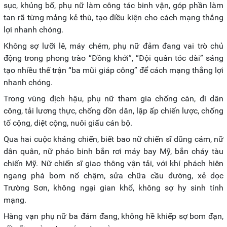
sục, khủng bố, phụ nữ làm công tác binh vận, góp phần làm
tan rã từng mảng kẻ thù, tạo điều kiện cho cách mạng thắng
lợi nhanh chóng.
Không sợ lưỡi lê, máy chém, phụ nữ đảm đang vai trò chủ
động trong phong trào “Đồng khởi”, “Đội quân tóc dài” sáng
tạo nhiều thế trận “ba mũi giáp công” để cách mạng thắng lợi
nhanh chóng.
Trong vùng địch hậu, phụ nữ tham gia chống càn, đi dân
công, tải lương thực, chống dồn dân, lập ấp chiến lược, chống
tố cộng, diệt cộng, nuôi giấu cán bộ.
Qua hai cuộc kháng chiến, biết bao nữ chiến sĩ dũng cảm, nữ
dân quân, nữ pháo binh bắn rơi máy bay Mỹ, bắn cháy tàu
chiến Mỹ. Nữ chiến sĩ giao thông vận tải, với khí phách hiên
ngang phá bom nổ chậm, sửa chữa cầu đường, xẻ dọc
Trường Sơn, không ngại gian khổ, không sợ hy sinh tính
mạng.
Hàng vạn phụ nữ ba đảm đang, không hề khiếp sợ bom đạn,