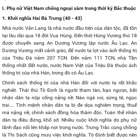
I. Phụ nữ Việt Nam chống ngoại xâm trong thời kỳ Bắc thuộc
1. Khởi nghĩa Hai Bà Trưng (40 - 43)
Nhà nước Văn Lang là nhà nước đầu tiên của dân tộc, đã tồn
tại lâu dài qua 18 đời Vua Hùng. Đến thời Hùng Vương thứ 18
được chuyển sang An Dương Vương lập nước Âu Lạc. An
Dương Vương mất cảnh giác, để nước ta lọt vào ách thống trị
của Triệu Đà năm 207 TCN. Đến năm 111 TCN, nhà Tần
thống nhất đất nước, nước Nam Việt của Triệu Đà thuộc ách
thống trị của nhà Hán, trong đó có Âu Lạc.
Chính sách thống trị của nhà Hán đối với nước ta rất khắc
nghiệt. Thái thú Tô Định là người tham tàn, bạo ngược, bắt
nhân dân ta nộp cống nặng nề: Nào ngà voi, sừng tê, ngọc
trai…. Tính mệnh nhân dân ta bị đe dọa nghiêm trọng, thuế
má nặng nề, chính sách đồng hóa thâm độc. Toàn thể nhân
dân ta điêu đứng, khổ sở. Nhiều cuộc khởi nghĩa do phụ nữ
lãnh đạo nổi lên khắp nơi trong nước. Trưng Trắc cùng chồng
là Thi Sách cũng mưu việc khởi nghĩa. Tô Định biết được nên