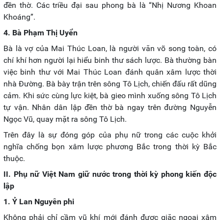
đền thờ. Các triều đại sau phong bà là “Nhị Nương Khoan
Khoáng”.
4. Bà Phạm Thị Uyển
Bà là vợ của Mai Thúc Loan, là người văn võ song toàn, có
chí khí hơn người lại hiểu binh thư sách lược. Bà thường bàn
việc binh thư với Mai Thúc Loan đánh quân xâm lược thời
nhà Đường. Bà bày trận trên sông Tô Lịch, chiến đấu rất dũng
cảm. Khi sức cùng lực kiệt, bà gieo mình xuống sông Tô Lịch
tự vận. Nhân dân lập đền thờ bà ngay trên đường Nguyễn
Ngọc Vũ, quay mặt ra sông Tô Lịch.
Trên đây là sự đóng góp của phụ nữ trong các cuộc khởi
nghĩa chống bọn xâm lược phương Bắc trong thời kỳ Bắc
thuộc.
II. Phụ nữ Việt Nam giữ nước trong thời kỳ phong kiến độc
lập
1. Ỷ Lan Nguyên phi
Không phải chỉ cầm vũ khí mới đánh được giặc ngoại xâm