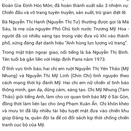
Đoàn Gia Định Hóc Môn, đã hoàn thành xuất sắc 3 nhiệm vụ:
Chiến đấu và võ trang tuyên truyền, sản xuất, trừ gian diệt tề.
Bà Nguyễn Thị Hạnh (Nguyễn Thị Tư) thường được gọi là Má
Sáu, là mẹ của nguyên Phó Chủ tịch nước Trương Mỹ Hoa -
người đã có nhiều sáng tạo trong việc đưa vũ khí vào thành
phố, xứng đáng đạt danh hiệu “Anh hùng lực lượng vũ trang”.
Trong mặt trận ngoại giao, nổi tiếng là bà Nguyễn Thị Bình.
Tên tuổi bà gắn liền với Hiệp định Paris năm 1973.
Ở lĩnh vực tình báo, hai chị em ruột Nguyễn Thị Yên Thảo (Mỹ
Nhung) và Nguyễn Thị Mỹ Linh (Chín Chi) tình nguyện theo
cách mạng thời kỳ đánh Mỹ. Hai chị em nữ chiến sĩ tình báo
thông minh, gan dạ, dũng cảm, sáng tạo. Chị Mỹ Nhung (Tám
Thảo) giỏi tiếng Anh, làm cho cơ quan tình báo Mỹ ở Sài Gòn,
đồng thời làm liên lạc cho ông Phạm Xuân Ẩn. Chị khôn khéo
và mưu trí đã lấy nhiều tài liệu tuyệt mật đưa vào chiến khu
giúp Đảng ta, quân đội ta để có đối sách kịp thời chống chiến
tranh cục bộ của Mỹ.