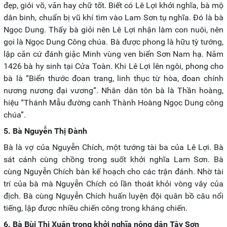
đẹp, giỏi võ, văn hay chữ tốt. Biết có Lê Lợi khởi nghĩa, bà mộ
dân binh, chuẩn bị vũ khí tìm vào Lam Sơn tụ nghĩa. Đó là bà
Ngọc Dung. Thấy bà giỏi nên Lê Lợi nhận làm con nuôi, nên
gọi là Ngọc Dung Công chúa. Bà được phong là hữu tỳ tướng,
lập căn cứ đánh giặc Minh vùng ven biển Sơn Nam hạ. Năm
1426 bà hy sinh tại Cửa Toàn. Khi Lê Lợi lên ngôi, phong cho
bà là “Biển thước đoan trang, linh thục từ hòa, đoan chính
nương nương đại vương”. Nhân dân tôn bà là Thần hoàng,
hiệu “Thánh Mẫu đường canh Thành Hoàng Ngọc Dung công
chúa”.
5. Bà Nguyễn Thị Đành
Bà là vợ của Nguyễn Chích, một tướng tài ba của Lê Lợi. Bà
sát cánh cùng chồng trong suốt khởi nghĩa Lam Sơn. Bà
cùng Nguyễn Chích bàn kế hoạch cho các trận đánh. Nhờ tài
trí của bà mà Nguyễn Chích có lần thoát khỏi vòng vây của
địch. Bà cùng Nguyễn Chích huấn luyện đội quân bồ câu nổi
tiếng, lập được nhiều chiến công trong kháng chiến.
6. Bà Bùi Thị Xuân trong khởi nghĩa nông dân Tây Sơn